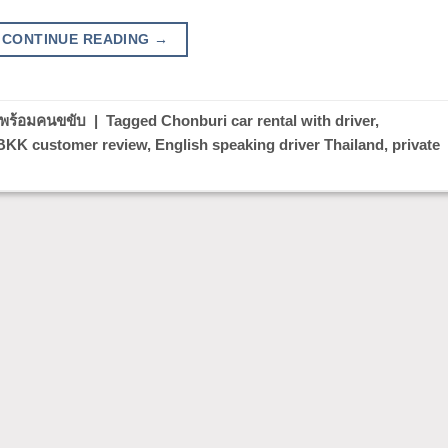
CONTINUE READING
→
าพร้อมคนขขับ
|
Tagged
Chonburi car rental with driver
,
BKK customer review
,
English speaking driver Thailand
,
private