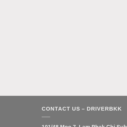
CONTACT US – DRIVERBKK
101/48 Moo 7, Lam Phak Chi Sub-d