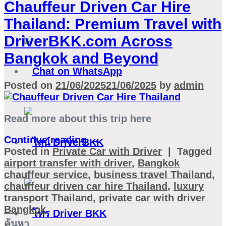
Chauffeur Driven Car Hire
Thailand: Premium Travel with
DriverBKK.com Across
Bangkok and Beyond
Posted on
21/06/2025
21/06/2025
by
admin
Read more about this trip here
Continue reading
→
Posted in
Private Car with Driver
|
Tagged
airport transfer with driver
,
Bangkok
chauffeur service
,
business travel Thailand
,
chauffeur driven car hire Thailand
,
luxury
transport Thailand
,
private car with driver
Bangkok
ค้นหา