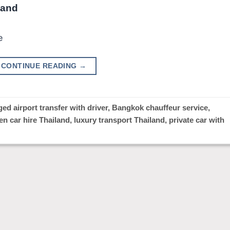
e
CONTINUE READING
→
ged
airport transfer with driver
,
Bangkok chauffeur service
,
en car hire Thailand
,
luxury transport Thailand
,
private car with