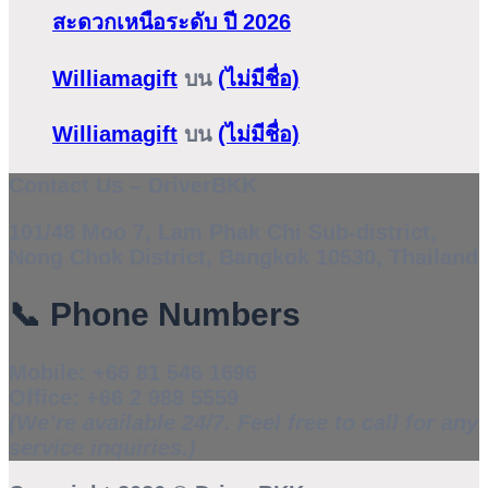
สะดวกเหนือระดับ ปี 2026
Williamagift
บน
(ไม่มีชื่อ)
Williamagift
บน
(ไม่มีชื่อ)
Contact Us – DriverBKK
101/48 Moo 7, Lam Phak Chi Sub-district,
Nong Chok District, Bangkok 10530, Thailand
📞
Phone Numbers
Mobile:
+66 81 546 1696
Office:
+66 2 988 5559
(We’re available 24/7. Feel free to call for any
service inquiries.)