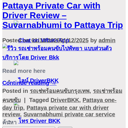
Pattaya Private Car with
Driver Review –
Suvarnabhumi to Pattaya Trip
Posted on
01/12/2025
01/12/2025
by
admin
Read more here
Continue reading
→
Posted in
รถเช่พร้อมคนขับกรุงเทพ
,
รถเช่าพร้อม
คนขขับ
|
Tagged
DriverBKK
,
Pattaya one-
day trip
,
Pattaya private car with driver
review
,
Suvarnabhumi private car service
ค้นหา