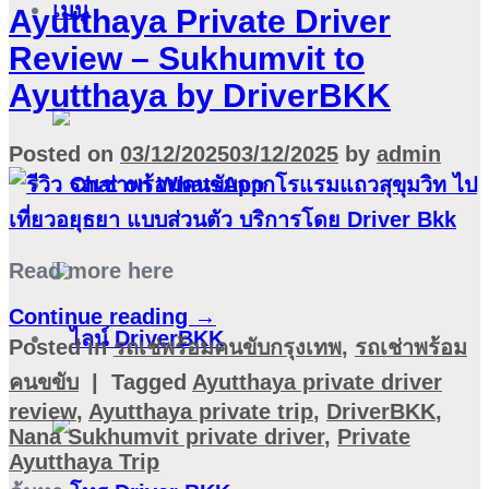
เมนู
Ayutthaya Private Driver
Review – Sukhumvit to
Ayutthaya by DriverBKK
Posted on
03/12/2025
03/12/2025
by
admin
Read more here
Continue reading
→
Posted in
รถเช่พร้อมคนขับกรุงเทพ
,
รถเช่าพร้อม
คนขขับ
|
Tagged
Ayutthaya private driver
review
,
Ayutthaya private trip
,
DriverBKK
,
Nana Sukhumvit private driver
,
Private
Ayutthaya Trip