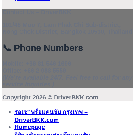
Contact Us – DriverBKK
101/48 Moo 7, Lam Phak Chi Sub-district,
Nong Chok District, Bangkok 10530, Thailand
📞
Phone Numbers
Mobile:
+66 81 546 1696
Office:
+66 2 988 5559
(We’re available 24/7. Feel free to call for any
service inquiries.)
Copyright 2026 ©
DriverBKK.com
รถเช่าพร้อมคนขับ กรุงเทพ –
DriverBKK.com
Homepage