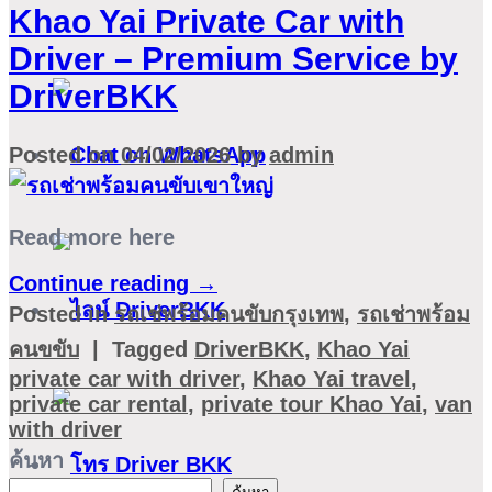
Khao Yai Private Car with
Driver – Premium Service by
DriverBKK
Posted on
04/02/2026
by
admin
Read more here
Continue reading
→
Posted in
รถเช่พร้อมคนขับกรุงเทพ
,
รถเช่าพร้อม
คนขขับ
|
Tagged
DriverBKK
,
Khao Yai
private car with driver
,
Khao Yai travel
,
private car rental
,
private tour Khao Yai
,
van
with driver
ค้นหา