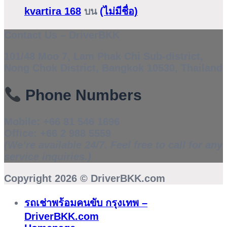
kvartira 168
บน
(ไม่มีชื่อ)
Contact Us – DriverBKK
101/48 Moo 7, Lam Phak Chi Sub-district,
Nong Chok District, Bangkok 10530, Thailand
Phone Numbers
Mobile:
+66 81 546 1696
Office:
+66 2 988 5559
(We’re available 24/7. Feel free to call for any
service inquiries.)
Copyright 2026 ©
DriverBKK.com
รถเช่าพร้อมคนขับ กรุงเทพ –
DriverBKK.com