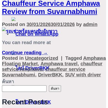
Chauffeur Service Amphawa
Review from Suvarnabhumi
Posted on
30/01/2026
30/01/2026
by
admin
You can read more at
Continue reading
→
Posted in
Uncategorized
|
Tagged
Amphawa
Floating Market
,
Amphawa travel
,
chauffeur
service Amphawa
,
chauffeur service
Suvarnabhumi
,
DriverBKK
,
SUV with driver
ค้นหา
ค้นหา
Recent Posts