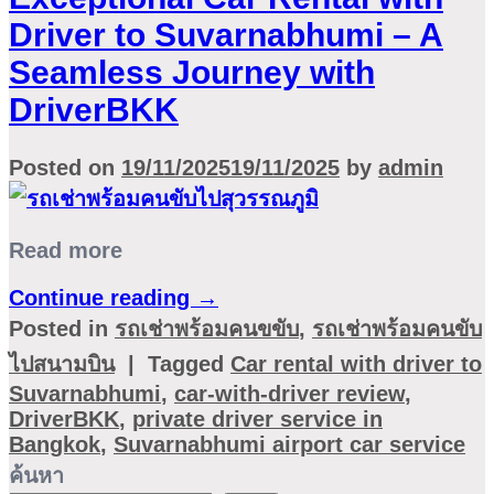
Driver to Suvarnabhumi – A
Seamless Journey with
DriverBKK
Posted on
19/11/2025
19/11/2025
by
admin
Read more
Continue reading
→
Posted in
รถเช่าพร้อมคนขขับ
,
รถเช่าพร้อมคนขับ
ไปสนามบิน
|
Tagged
Car rental with driver to
Suvarnabhumi
,
car-with-driver review
,
DriverBKK
,
private driver service in
Bangkok
,
Suvarnabhumi airport car service
ค้นหา