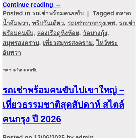
Continue reading
→
Posted in
รถเช่าพร้อมคนขขับ
|
Tagged
ตลาด
น้ำอัมพวา
,
ทริปวันเดียว
,
รถเช่าจากกรุงเทพ
,
รถเช่า
พร้อมคนขับ
,
ล่องเรือดูหิ่งห้อย
,
วัดบางกุ้ง
,
สมุทรสงคราม
,
เที่ยวสมุทรสงคราม
,
ไหว้พระ
อัมพวา
รถเช่าพร้อมคนขขับ
รถเช่าพร้อมคนขับไปเขาใหญ่ –
เที่ยวธรรมชาติสุดสัปดาห์ สไตล์
คนกรุง ปี 2026
Posted on
12/06/2025
by
admin