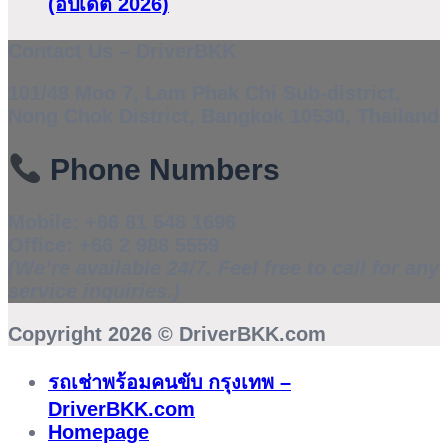
(อัปเดต 2026)
Contact Us – DriverBKK
101/48 Moo 7, Lam Phak Chi Sub-district,
Nong Chok District, Bangkok 10530, Thailand
Phone Numbers
Mobile:
+66 81 546 1696
Office:
+66 2 988 5559
(We’re available 24/7. Feel free to call for any
service inquiries.)
Copyright 2026 ©
DriverBKK.com
รถเช่าพร้อมคนขับ กรุงเทพ –
DriverBKK.com
Homepage