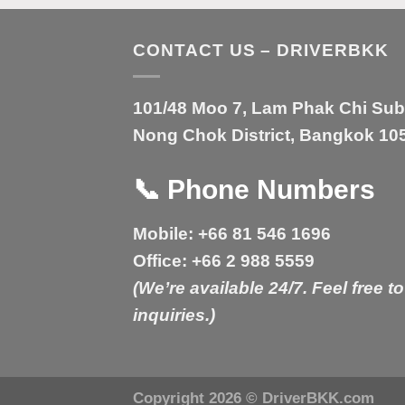
CONTACT US – DRIVERBKK
101/48 Moo 7, Lam Phak Chi Sub-d
Nong Chok District, Bangkok 105
📞
Phone Numbers
Mobile:
+66 81 546 1696
Office:
+66 2 988 5559
(We’re available 24/7. Feel free to
inquiries.)
Copyright 2026 ©
DriverBKK.com