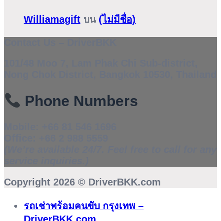
Williamagift
บน
(ไม่มีชื่อ)
Contact Us – DriverBKK
101/48 Moo 7, Lam Phak Chi Sub-district,
Nong Chok District, Bangkok 10530, Thailand
Phone Numbers
Mobile:
+66 81 546 1696
Office:
+66 2 988 5559
(We’re available 24/7. Feel free to call for any
service inquiries.)
Copyright 2026 ©
DriverBKK.com
รถเช่าพร้อมคนขับ กรุงเทพ –
DriverBKK.com