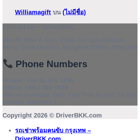
Williamagift
บน
(ไม่มีชื่อ)
Contact Us – DriverBKK
101/48 Moo 7, Lam Phak Chi Sub-district,
Nong Chok District, Bangkok 10530, Thailand
Phone Numbers
Mobile:
+66 81 546 1696
Office:
+66 2 988 5559
(We’re available 24/7. Feel free to call for any
service inquiries.)
Copyright 2026 ©
DriverBKK.com
รถเช่าพร้อมคนขับ กรุงเทพ –
DriverBKK.com