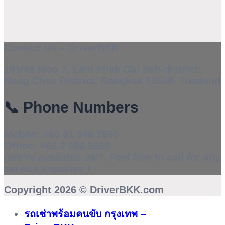
Contact Us – DriverBKK
101/48 Moo 7, Lam Phak Chi Sub-district,
Nong Chok District, Bangkok 10530, Thailand
📞
Phone Numbers
Mobile:
+66 81 546 1696
Office:
+66 2 988 5559
(We’re available 24/7. Feel free to call for any
service inquiries.)
Copyright 2026 ©
DriverBKK.com
รถเช่าพร้อมคนขับ กรุงเทพ –