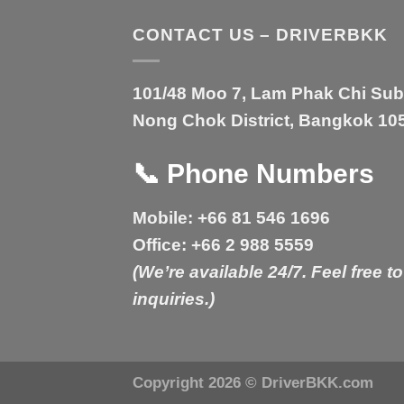
CONTACT US – DRIVERBKK
101/48 Moo 7, Lam Phak Chi Sub-d
Nong Chok District, Bangkok 105
📞
Phone Numbers
Mobile:
+66 81 546 1696
Office:
+66 2 988 5559
(We’re available 24/7. Feel free to
inquiries.)
Copyright 2026 ©
DriverBKK.com